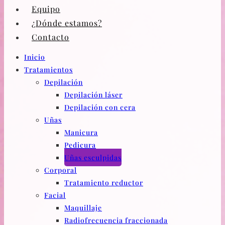
Equipo
¿Dónde estamos?
Contacto
Inicio
Tratamientos
Depilación
Depilación láser
Depilación con cera
Uñas
Manicura
Pedicura
Uñas esculpidas
Corporal
Tratamiento reductor
Facial
Maquillaje
Radiofrecuencia fraccionada