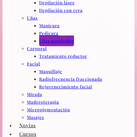
Depilación láser
Depilación con cera
Uñas
Manicura
Pedicura
Uñas esculpidas
Corporal
Tratamiento reductor
Facial
Maquillaje
Radiofrecuencia fraccionada
Rejuvenecimiento facial
Mirada
Maderoterapia
Micropigmentación
Masajes
Novias
Cursos